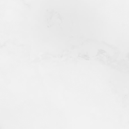
Politique de confidentialité
Plan du site
AGENCE PIA
61 AVENUE D'HOURTOULANES
66380 PIA
Du lundi au vendredi : 09h-12h / 14h-18h
TÉLÉPHONE
Afficher le numéro