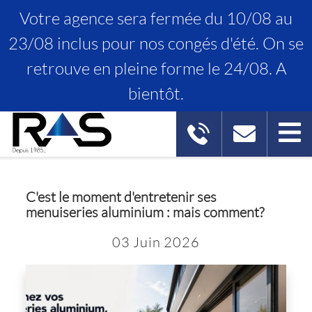
Votre agence sera fermée du 10/08 au
23/08 inclus pour nos congés d'été. On se
retrouve en pleine forme le 24/08. A
ACTUALITÉS
bientôt.
C'est le moment d'entretenir ses
menuiseries aluminium : mais comment?
03
Juin
2026