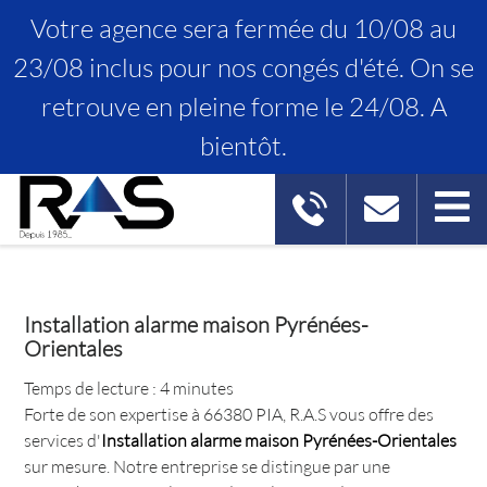
Votre agence sera fermée du 10/08 au
23/08 inclus pour nos congés d'été. On se
retrouve en pleine forme le 24/08. A
INSTALLATION ALARME MAISON
bientôt.
PYRÉNÉES-ORIENTALES
Installation alarme maison Pyrénées-
Orientales
Temps de lecture : 4 minutes
Forte de son expertise à 66380 PIA, R.A.S vous offre des
services d'
Installation alarme maison Pyrénées-Orientales
sur mesure. Notre entreprise se distingue par une