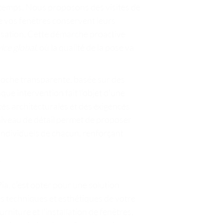
 le temps. Nous proposons des visites de
ue vos fenêtres conservent leurs
isation. Cette démarche proactive
ice global
, où la qualité de la pose va
roche transparente, basée sur des
que intervention fait l'objet d'une
es architecturales et des exigences
niveau de détail permet de proposer
individuels de chacun, renforçant
t
Pia, c'est opter pour une solution
s techniques et esthétiques de votre
rniture et l'installation de fenêtres,