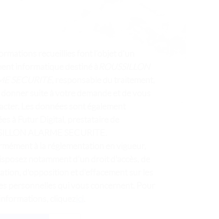
ormations recueillies font l’objet d’un
ment informatique destiné à
ROUSSILLON
ME SECURITE
, responsable du traitement,
e donner suite à votre demande et de vous
acter. Les données sont également
es à Futur Digital, prestataire de
ILLON ALARME SECURITE.
mément à la réglementation en vigueur,
isposez notamment d'un droit d'accès, de
cation, d'opposition et d'effacement sur les
s personnelles qui vous concernent. Pour
informations, cliquez
ici
.