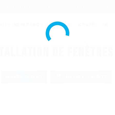
08 inclus pour nos congés d'été. On se retr
us ?
Nos prestations
Galerie photos
Actualités
FAQ
TALLATION DE FENÊTRES
DEMANDE DE DEVIS
AFFICHER LE NUMÉRO