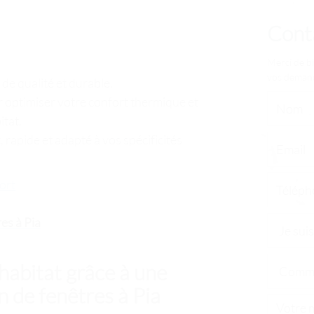
Cont
Merci de bi
vos deman
a
de qualité et durable.
 optimiser votre confort thermique et
itat.
 rapide et adapté à vos spécificités
ort
res à Pia
habitat grâce à une
n de fenêtres à Pia