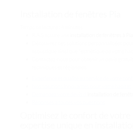
Installation de fenêtres Pia
Temps de lecture : 4 minutes
R.A.S assure une
installation de fenêtres à Pi
Découvrez des solutions personnalisées pour
acoustique ainsi que l'esthétique de votre hab
Contactez-nous pour obtenir un devis gratuit,
techniques et régionales.
Expérience et qualité au service de votre conf
Nos solutions innovantes pour votre habitat
Demandez votre devis d'
installation de fenêt
Réponses à toutes vos questions
Optimisez le confort de votre 
expertise unique en installatio