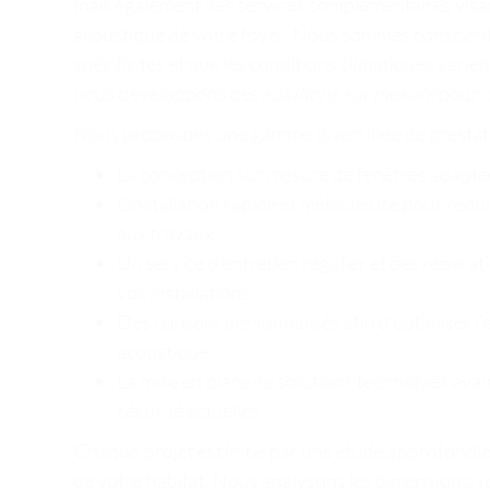
mais également des services complémentaires visan
acoustique de votre foyer. Nous sommes conscient
spécificités et que les conditions climatiques varien
nous développons des
solutions sur mesure
pour c
Nous proposons une gamme diversifiée de prestati
La conception sur mesure de fenêtres adaptée
L'installation rapide et méticuleuse pour réd
aux travaux
Un service d'entretien régulier et des réparat
vos installations
Des conseils personnalisés afin d'optimiser l'e
acoustique
La mise en place de solutions techniques av
sécurité actuelles
Chaque projet est initié par une étude approfondie
de votre habitat. Nous analysons les dimensions, l'o