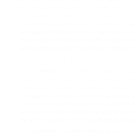
qualité-prix et nécessite peu d'entretien, tandis que 
d'une esthétique contemporaine et d'une robustes
lui, apporte une touche chaleureuse et naturelle q
environnements traditionnels ou modernes. Chaqu
fonction des conditions climatiques locales et du 
entre performance technique et design intemporel
Quelle est l'importance de la pose professi
La qualité de l'installation est primordiale pour ga
maximale
et une isolation acoustique réussie. Une 
de mauvaise étanchéité, qui pourraient entraîner des
perturbant ainsi le confort intérieur et provoqua
R.A.S, chaque étape du processus d'installation e
techniciens certifiés. Leur intervention soignée pe
tout en optimisant la performance thermique et ac
En complément de l'expertise technique, un suivi ri