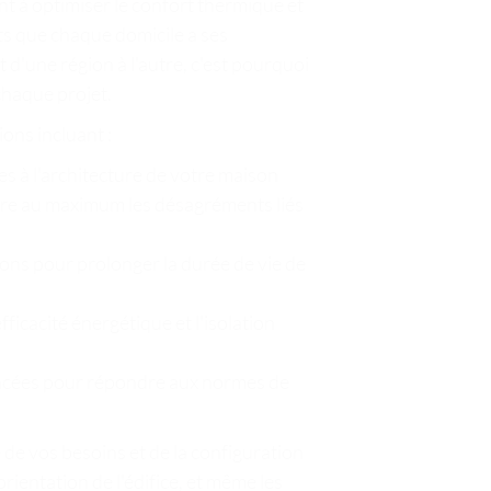
t à optimiser le confort thermique et
s que chaque domicile a ses
t d'une région à l'autre, c'est pourquoi
haque projet.
ons incluant :
s à l'architecture de votre maison
uire au maximum les désagréments liés
ions pour prolonger la durée de vie de
fficacité énergétique et l'isolation
ancées pour répondre aux normes de
 de vos besoins et de la configuration
rientation de l'édifice, et même les