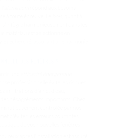
l'
aluminium
répond aux besoins
se à toute épreuve. Le
bois
, quant à
ui s'intègre harmonieusement dans les
e matériau est sélectionné en
style recherché, assurant une harmonie
.
onnelle des fenêtres ?
rantir une
efficacité énergétique
pose professionnelle évite les risques
 infiltrations d'air et d'eau,
nt des désagréments importants. Chez
st minutieusement contrôlée par nos
rmet d'éviter les erreurs courantes
oustique de vos nouvelles fenêtres.
goureux après l'installation est assuré