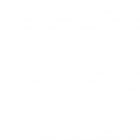
et expérimentés travaille avec passion pour garanti
matériaux performants. Chaque projet est abordé av
répondre aux attentes spécifiques de chacun de no
techniques et environnementales figure au cœur d
assurons que chaque installation contribue à une
i
qu'à une maîtrise du bruit ambiant.
Nous utilisons des matériaux de qualité supérieure, 
capacité à offrir une isolation thermique et acousti
d'aluminium ou de bois, chaque type de fenêtre pr
s'adapter aux exigences esthétiques et climatiques
des matériaux garantit non seulement la durabilité
long terme, permettant à nos clients de réaliser des
factures énergétiques.
Quels matériaux garantissent une fenêtre 
Les matériaux utilisés pour une installation de fen
dans la performance globale de votre habitat. L'em