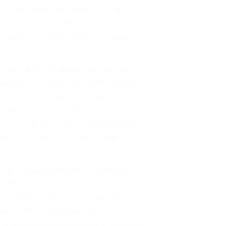
la solution la plus performante.
des
vitrages à haute isolation
et des
tection maximale contre les variations
du marché afin d'intégrer constamment
estations. Cette veille technologique
ents non seulement efficaces sur le
ironnement. Une fenêtre bien posée
é de vie en réduisant les déperditions
mme Pia où les hivers peuvent être
e grande importance à l'esthétique.
alité et de votre goût pour le design.
ons et de coloris qui s'intègrent
elle soit traditionnelle ou
une
performance énergétique optimale