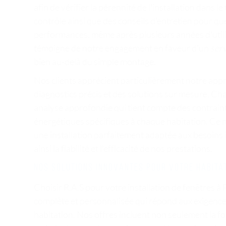
afin de vérifier la pérennité de l'installation dans
contrôle ainsi que des conseils d'entretien pour q
performances, même après plusieurs années d'util
témoigne de notre engagement en faveur d'un
serv
bien au-delà du simple montage.
Nos clients apprécient particulièrement notre app
diagnostics précis et des solutions sur mesure. Cha
analyse approfondie qui tient compte des contraint
énergétiques spécifiques à chaque habitation. Ce 
une installation parfaitement adaptée aux besoins 
ainsi la fiabilité et l'efficacité de nos prestations.
Nos solutions innovantes pour votre habita
Choisir R.A.S pour votre installation de fenêtres à 
complète et personnalisée qui répond aux exigence
habitation. Nos offres incluent non seulement la fou