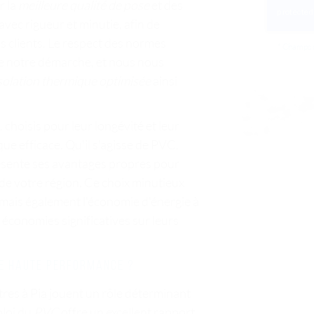
r la
meilleure qualité de pose
et des
ec rigueur et minutie, afin de
s clients. Le respect des normes
*
Champs o
e notre démarche, et nous nous
solation thermique optimisée
ainsi
choisis pour leur longévité et leur
que efficace. Qu'il s'agisse de PVC,
ésente ses avantages propres pour
 de votre région. Ce choix minutieux
 mais également l'économie d'énergie à
 économies significatives sur leurs
de haute performance ?
êtres à Pia jouent un rôle déterminant
ploi du
PVC
offre un excellent rapport