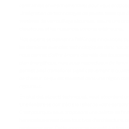
contraintes environnementales pour vous proposer 
L'intégration de technologies de pointe, telles que 
systèmes de verrouillage sécurisés, assure une pro
climatiques et les nuisances sonores extérieures.
Nos experts se tiennent à l'affût des innovations 
les dernières avancées technologiques dans nos pr
nous permet d'offrir à notre clientèle des équipem
plan énergétique, mais aussi respectueux de l'env
permet ainsi d'améliorer significativement la qualit
de chaleur, ce qui est essentiel dans une région co
rigoureux.
En plus des aspects techniques, nous accordons un
Une fenêtre se doit d'être le reflet de votre personn
C'est pourquoi nous proposons une palette de finiti
harmonieusement dans tout type d'architecture, qu'
contemporaine. Cette approche garantit à la fois 