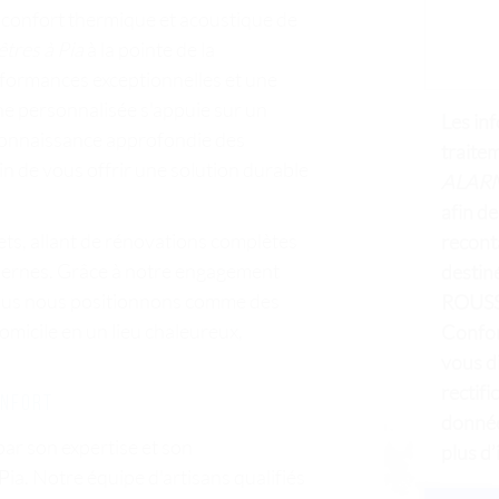
 confort thermique et acoustique de
êtres à Pia
à la pointe de la
rformances exceptionnelles et une
e personnalisée s'appuie sur un
Les inf
 connaissance approfondie des
traite
in de vous offrir une solution durable
ALAR
afin d
ets, allant de rénovations complètes
recont
dernes. Grâce à notre engagement
destiné
, nous nous positionnons comme des
ROUSS
micile en un lieu chaleureux,
Confor
vous d
rectifi
onfort
donnée
ar son expertise et son
plus d’
Pia. Notre équipe d'artisans qualifiés