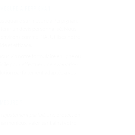
 mesure à Perpignan
oustiquaire sur mesure à Perpignan.
tenir un devis personnalisé. Nous
 environs comme PIA. Utilisez notre
de et efficace.
nous via notre formulaire en ligne ou
icile pour effectuer une
évaluation
olution parfaitement adaptée à vos
 mesure ?
un
ajustement parfait
, une protection
 harmonieux, valorisant ainsi votre