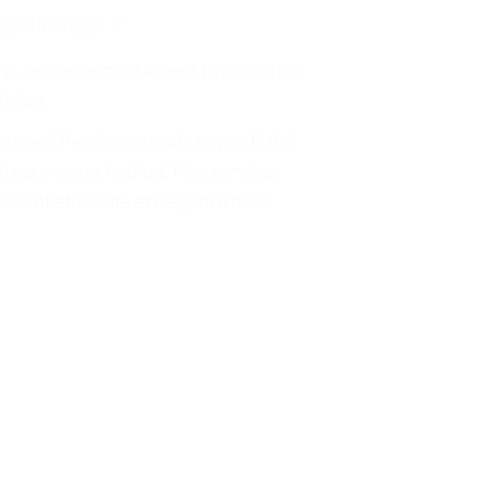
essionnelle ?
l, nos experts réalisent l'installation
ision.
esure à Perpignan réalisée par R.A.S
l pour votre habitat. Nos services
issant efficacité et élégance dans