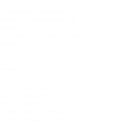
erpignan
ices dédiés à l'installation de
s vont de l'évaluation initiale à la
iagnostic précis des besoins de votre
rir un
service personnalisé
, en tenant
maison.
ns et exigences
rts certifiés
âce à des techniques de pointe et des
ons innovantes et respectueuses de
e installation et vous offrons la
rmet à tous les clients à Perpignan de
arfaitement adaptée aux défis