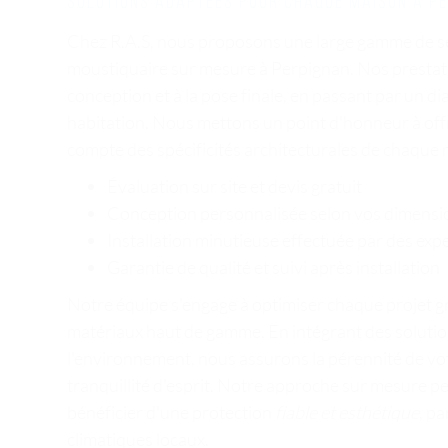
Solutions adaptées pour chaque maison à P
Chez R.A.S, nous proposons une large gamme de serv
moustiquaire sur mesure à Perpignan. Nos prestation
conception et à la pose finale, en passant par un d
habitation. Nous mettons un point d'honneur à off
compte des spécificités architecturales de chaque 
Évaluation sur site et devis gratuit
Conception personnalisée selon vos dimensio
Installation minutieuse effectuée par des expe
Garantie de qualité et suivi après installation
Notre équipe s'engage à optimiser chaque projet gr
matériaux haut de gamme. En intégrant des soluti
l'environnement, nous assurons la pérennité de votr
tranquillité d'esprit. Notre approche sur mesure pe
bénéficier d'une protection
fiable et esthétique
, p
climatiques locaux.