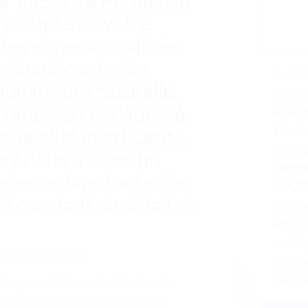
sur mesure à Perpignan
 sécurité de votre
tes et personnalisées
ptimale
contre les
Les inf
 luminosité naturelle.
traite
complets et adaptés à
ALAR
afin d
, qualité et efficacité.
recont
ntribue à créer un
destiné
derne dans toutes les
ROUSS
ci constant du détail et
Confor
vous d
rectifi
res sur mesure
donnée
plus d’
re pour offrir une installation de
t adaptée
à chaque maison. Nos