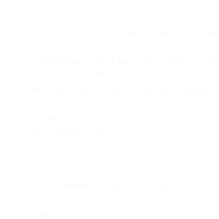
Devis pour installation de moustiquaire sur
R.A.S est votre partenaire pour l'installation de m
Contactez-nous pour discuter de vos besoins et ob
sommes basés à Pia et opérons également dans les
formulaire de contact pour une prise en charge rapi
Pour bénéficier d'un service de qualité, contactez-
par téléphone. Nos experts se rendent à votre dom
détaillée
de votre habitat, garantissant ainsi une s
besoins spécifiques.
Questions fréquentes
Quels avantages offre une installation sur
Une installation sur mesure à Perpignan garantit 
efficace contre les insectes et un rendu esthétique
habitat.