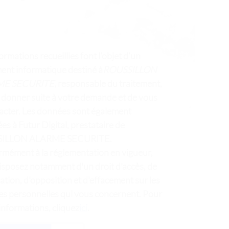
ormations recueillies font l’objet d’un
ment informatique destiné à
ROUSSILLON
ME SECURITE
, responsable du traitement,
e donner suite à votre demande et de vous
acter. Les données sont également
es à Futur Digital, prestataire de
ILLON ALARME SECURITE.
mément à la réglementation en vigueur,
isposez notamment d'un droit d'accès, de
cation, d'opposition et d'effacement sur les
s personnelles qui vous concernent. Pour
informations, cliquez
ici
.