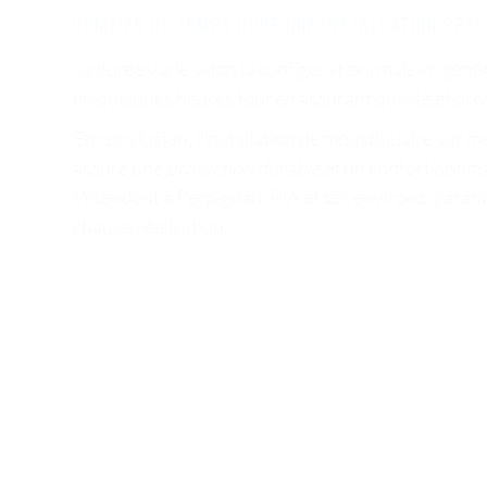
Combien de temps dure une installation prof
La durée varie selon la configuration, mais en généra
en quelques heures tout en assurant qualité et préc
En conclusion, l'installation de moustiquaire sur m
assure une
protection durable
et un confort optima
s'étendent à Perpignan, PIA et ses environs, garant
chaque réalisation.