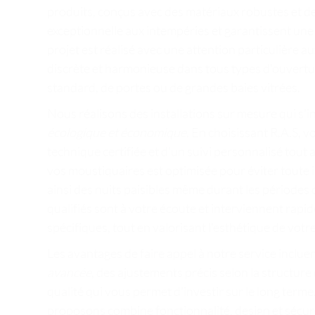
produits, conçus avec des matériaux robustes et de
exceptionnelle aux intempéries et garantissent un
projet est réalisé avec une attention particulière a
discrète et harmonieuse dans tous types d'ouverture
standard, de portes ou de grandes baies vitrées.
Nous réalisons des installations sur mesure qui s
écologique et économique
. En choisissant R.A.S, v
technique certifiée et d'un suivi personnalisé tout 
vos moustiquaires est optimisée pour éviter toute i
ainsi des nuits paisibles même durant les périodes 
qualifiés sont à votre écoute et interviennent rapi
spécifiques, tout en valorisant l'esthétique de vot
Les avantages de faire appel à notre service inclu
avancée
, des ajustements précis selon la structure
qualité qui vous permet d'investir sur le long term
proposons combine fonctionnalité, design et sécurit