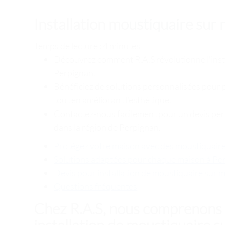
Installation moustiquaire sur
Temps de lecture : 4 minutes
Découvrez comment R.A.S révolutionne l'inst
Perpignan.
Bénéficiez de solutions personnalisées pour 
tout en améliorant l'esthétique.
Contactez-nous facilement pour un devis pers
dans la région de Perpignan.
Protégez votre maison avec des moustiquair
Solutions adaptées pour chaque maison à Pe
Devis pour installation de moustiquaire sur 
Questions fréquentes
Chez R.A.S, nous comprenons 