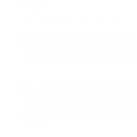
et élégant.
Comment déterminer si votre maison nécessit
moustiquaire sur mesure ?
Si vous constatez que des insectes pénètrent dans
fenêtre ou de porte, il est indispensable d'envisage
mesure à Perpignan. Nos experts évaluent minutie
détecter les failles dans la protection et de propos
Peut-on installer soi-même ces moustiquaire
Bien qu'il soit tentant de réaliser l'installation d
recommandons vivement de faire appel à des profe
réalisé par nos techniciens garantit non seulement 
une
parfaite étanchéité
pour éviter toute intrusion d
conditionne l'efficacité globale de la protection et
long terme.