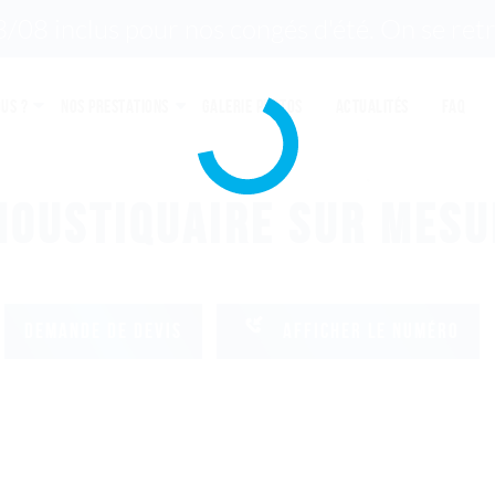
08 inclus pour nos congés d'été. On se retr
us ?
Nos prestations
Galerie photos
Actualités
FAQ
MOUSTIQUAIRE SUR MESU
DEMANDE DE DEVIS
AFFICHER LE NUMÉRO