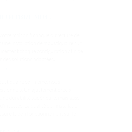
e une installation de
 votre maison à chaque ouverture de
r une installation de moustiquaire sur
usement chaque configuration afin de
er des solutions adaptées.
s ?
e moustiquaire soi-même, nous
ssionnels. Un ajustement précis
une durabilité supérieure, mais aussi
'insectes. La qualité de l'installation
 assure le bon fonctionnement sur le