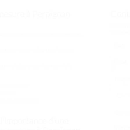
 mesure à Perpignan
Cont
Merci de bi
vos deman
allation de moustiquaire sur mesure à
protéger votre maison des insectes
onnalisé et un service à domicile
es sur mesure
rpignan
mesure à Perpignan
l'importance d'une