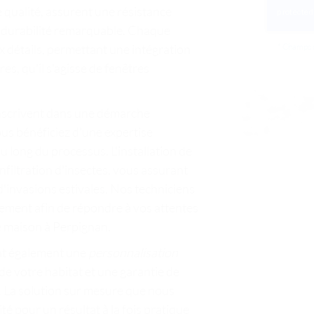
 qualité, assurent une résistance
e durabilité remarquable. Chaque
ux détails, permettant une intégration
*
Champs o
s, qu'il s'agisse de fenêtres
'inscrivent dans une démarche
ous bénéficiez d'une expertise
au long du processus. L'installation de
nfiltration d'insectes, vous assurant
d'invasions estivales. Nos techniciens
dement afin de répondre à vos attentes
re maison à Perpignan.
ent également une
personnalisation
 de votre habitat et une garantie de
e. La solution sur mesure que nous
é pour un résultat à la fois pratique