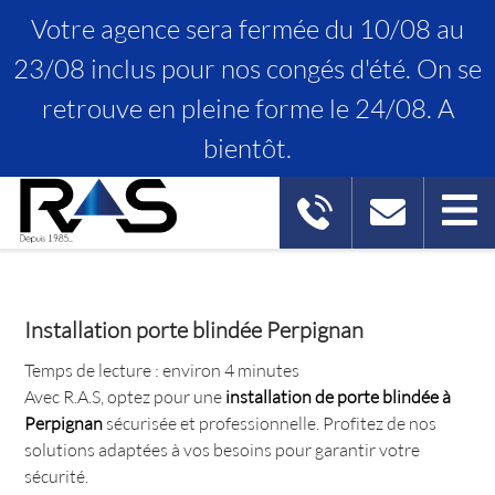
Votre agence sera fermée du 10/08 au
23/08 inclus pour nos congés d'été. On se
retrouve en pleine forme le 24/08. A
INSTALLATION PORTE BLINDÉE
bientôt.
PERPIGNAN
Installation porte blindée Perpignan
Temps de lecture : environ 4 minutes
Avec R.A.S, optez pour une
installation de porte blindée à
Perpignan
sécurisée et professionnelle. Profitez de nos
solutions adaptées à vos besoins pour garantir votre
sécurité.