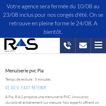
Votre agence sera fermée du 10/08 au
23/08 inclus pour nos congés d'été. On se
retrouve en pleine forme le 24/08. A
MENUISERIE PVC PIA
bientôt.
Menuiserie pvc Pia
Temps de lecture : 5 minutes
Ce qu'il faut retenir
À Pia, R.A.S propose une menuiserie PVC
innovante
,
durable
et entièrement sur mesure. Nos experts offrent un