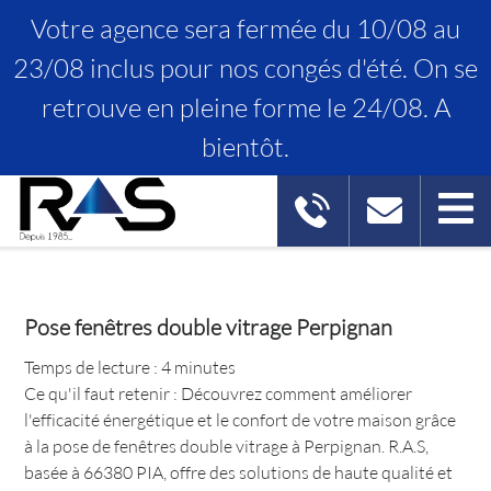
Votre agence sera fermée du 10/08 au
23/08 inclus pour nos congés d'été. On se
retrouve en pleine forme le 24/08. A
POSE FENÊTRES DOUBLE
bientôt.
VITRAGE PERPIGNAN
Pose fenêtres double vitrage Perpignan
Temps de lecture : 4 minutes
Ce qu'il faut retenir : Découvrez comment améliorer
l'efficacité énergétique et le confort de votre maison grâce
à la pose de fenêtres double vitrage à Perpignan. R.A.S,
basée à 66380 PIA, offre des solutions de haute qualité et