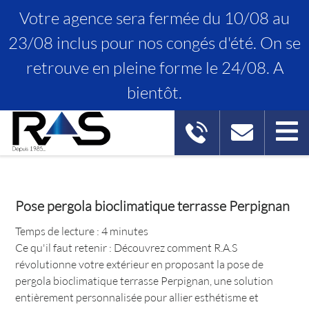
Votre agence sera fermée du 10/08 au
23/08 inclus pour nos congés d'été. On se
retrouve en pleine forme le 24/08. A
POSE PERGOLA BIOCLIMATIQUE
bientôt.
TERRASSE PERPIGNAN
Pose pergola bioclimatique terrasse Perpignan
Temps de lecture : 4 minutes
Ce qu'il faut retenir : Découvrez comment R.A.S
révolutionne votre extérieur en proposant la pose de
pergola bioclimatique terrasse Perpignan, une solution
entièrement personnalisée pour allier esthétisme et