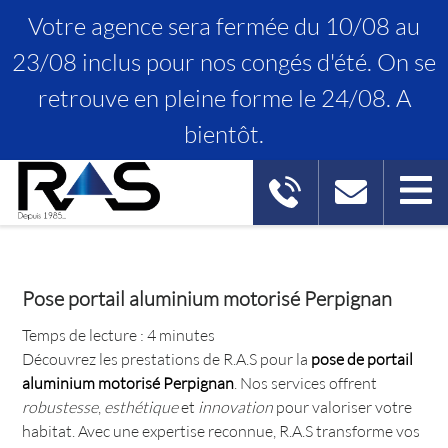
Votre agence sera fermée du 10/08 au
23/08 inclus pour nos congés d'été. On se
retrouve en pleine forme le 24/08. A
POSE PORTAIL ALUMINIUM
bientôt.
MOTORISÉ PERPIGNAN
Pose portail aluminium motorisé Perpignan
Temps de lecture : 4 minutes
Découvrez les prestations de R.A.S pour la
pose de portail
aluminium motorisé Perpignan
. Nos services offrent
robustesse
,
esthétique
et
innovation
pour valoriser votre
habitat. Avec une expertise reconnue, R.A.S transforme vos